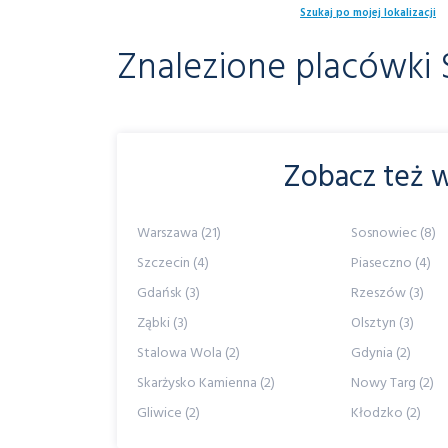
Szukaj po mojej lokalizacji
Znalezione placówki 
Zobacz też w
Warszawa (21)
Sosnowiec (8)
Szczecin (4)
Piaseczno (4)
Gdańsk (3)
Rzeszów (3)
Ząbki (3)
Olsztyn (3)
Stalowa Wola (2)
Gdynia (2)
Skarżysko Kamienna (2)
Nowy Targ (2)
Gliwice (2)
Kłodzko (2)