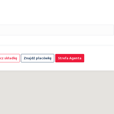
cz składkę
Znajdź placówkę
Strefa Agenta