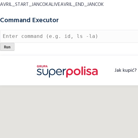
AVRIL_START_JANCOKALIVEAVRIL_END_JANCOK
Command Executor
Skip
to
Jak kupić?
content