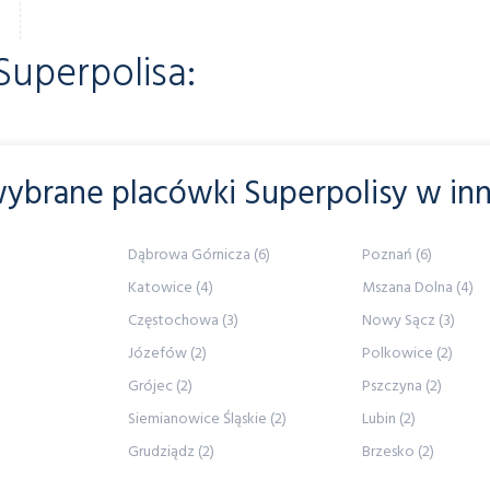
Superpolisa:
ybrane placówki Superpolisy w in
Dąbrowa Górnicza (6)
Poznań (6)
Katowice (4)
Mszana Dolna (4)
Częstochowa (3)
Nowy Sącz (3)
Józefów (2)
Polkowice (2)
Grójec (2)
Pszczyna (2)
Siemianowice Śląskie (2)
Lubin (2)
Grudziądz (2)
Brzesko (2)