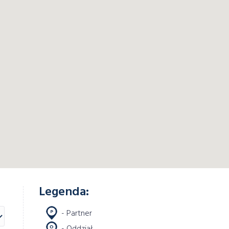
Legenda:
- Partner
- Oddział