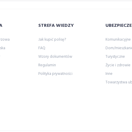
A
STREFA WIEDZY
UBEZPIECZE
zyzowa
Jak kupić polisę?
Komunikacyjne
ska
FAQ
Dom/mieszkani
y
Wzory dokumentów
Turystyczne
Regulamin
Życie i zdrowie
Polityka prywatności
Inne
Towarzystwa u