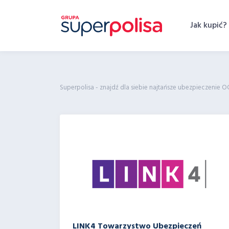
Skip
to
Jak kupić?
content
Superpolisa - znajdź dla siebie najtańsze ubezpieczenie O
LINK4 Towarzystwo Ubezpieczeń