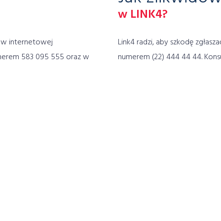
w LINK4?
 w internetowej
Link4 radzi, aby szkodę zgłasz
umerem 583 095 555 oraz w
numerem (22) 444 44 44. Konsult
e informacje o produktach
wytłumaczy, co należy robić, a
szkody.
orównaj z innymi Towarzystwami:
Oblicz i kup