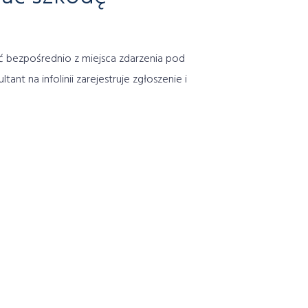
ać bezpośrednio z miejsca zdarzenia pod
ant na infolinii zarejestruje zgłoszenie i
by sprawnie przejść przez proces likwidacji
Znajdź placówkę