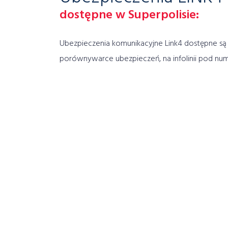
dostępne w Superpolisie:
Ubezpieczenia komunikacyjne Link4 dostępne są
porównywarce ubezpieczeń, na infolinii pod n
wybranych placówkach Superpolisy. Szczegółow
znajdują się poniżej.
Oblicz składkę i p