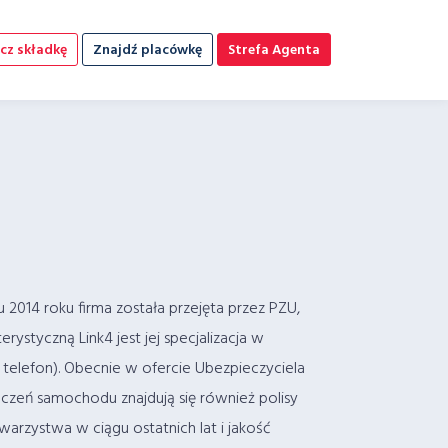
cz składkę
Znajdź placówkę
Strefa Agenta
u 2014 roku firma została przejęta przez PZU,
ystyczną Link4 jest jej specjalizacja w
i telefon). Obecnie w ofercie Ubezpieczyciela
czeń samochodu znajdują się również polisy
arzystwa w ciągu ostatnich lat i jakość