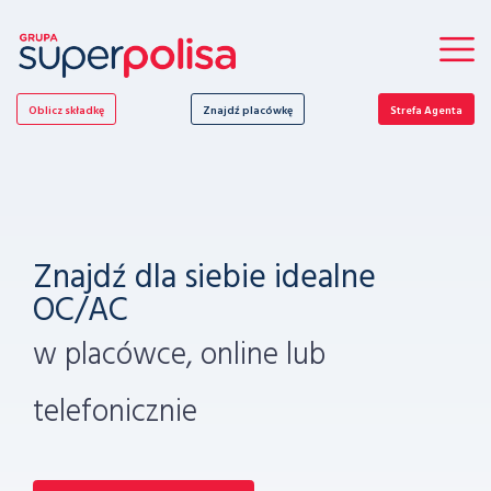
Oblicz składkę
Znajdź placówkę
Strefa Agenta
Znajdź dla siebie idealne
Podróżuj bezpiecznie
Zadbaj o bezpieczeństwo
OC/AC
domu
poznaj nasze oferty turystyczne
w placówce, online lub
i ubezpiecz nieruchomość już
telefonicznie
dziś!
Oblicz teraz