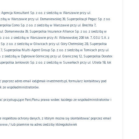
 Agencja Konsultant Sp. z o.o. z siedzibą w Warszawie przy ul.
dzibą w Warszawie przy ul. Domaniewskiej 39, Superpolisa.pl Pegaz Sp. z o.o.
erpolisa Como Sp. z o.o. z siedzibą w Warszawie przy ul. Brechta 7,
ul. Domaniewska 39, Superpolisa Insurance Alliance Sp. z o.o. z siedzibą w
. z o.o. z siedzibą w Warszawie przy Al. Wilanowskiej 208 lok. 7, GSU S.A. z
Sp. z o.o. z siedzibą w Gliwicach przy ul. Góry Chełmskiej 2B, Superpolisa
j 7, Superpolisa Multi-Agent Group Sp. z o.o. z siedzibą w Tomicach przy ul.
o. z siedzibą w Dąbrowie Górniczej przy ul. Granicznej 12, Superpolisa Doratex
uperpolisa Jankowski Sp. z o.o. z siedzibą w Suwałkach przy ul. Utrata 1B, lok
ć poprzez adres email iod@mak-investments.pl, formularz kontaktowy pod
k ze współadministratorów.
wać przysługujące Pani/Panu prawa wobec każdego ze współadministratorów i
 inspektora ochrony danych, z którym można się skontaktować poprzez email
www./ lub pisemnie na adres siedziby któregokolwiek