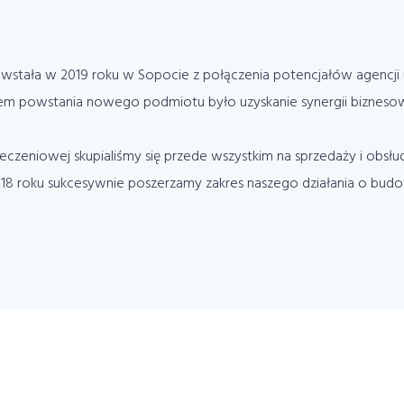
powstała w 2019 roku w Sopocie z połączenia potencjałów agencj
Celem powstania nowego podmiotu było uzyskanie synergii bizneso
eczeniowej skupialiśmy się przede wszystkim na sprzedaży i obsłu
18 roku sukcesywnie poszerzamy zakres naszego działania o budow