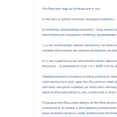
Pani/Pana dane mogą być przetwarzane w celu:
a) rekrutacji w zakresie możliwości nawiązania współpracy – na
b) marketingu bezpośredniego produktów i usług własnych adm
administratora jest prowadzenie marketingu bezpośredniego 
c) w celu ewentualnego ustalenia, dochodzenia lub obrony prz
interesem administratora jest ustalenie, dochodzenie lub obr
d) w celu wypełnienia przez administratora danych obowiąz
terroryzmu – na podstawie art. 6 ust. 1 lit. c RODO o ile ma z
Współadministratorzy przestaną wcześniej przetwarzać dane
celów analitycznych, jeżeli zgłosi Pani/Pan sprzeciw wobec p
możliwości nawiązania współpracy po zakończeniu rekrutacji,
dalsze przetwarzanie danych w celu uczestnictwa w innych 
Przysługuje Pani/Panu prawo dostępu do Pani/Pana danych or
przetwarzania. W zakresie, w jakim podstawą przetwarzania Pa
prawo wniesienia sprzeciwu wobec przetwarzania Pani/Pana