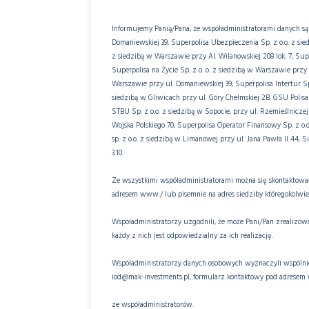
Informujemy Panią/Pana, że współadministratorami danych są:
Domaniewskiej 39, Superpolisa Ubezpieczenia Sp. z o.o. z sie
z siedzibą w Warszawie przy Al. Wilanowskiej 208 lok. 7, Sup
Superpolisa na Życie Sp. z o. o. z siedzibą w Warszawie przy 
Warszawie przy ul. Domaniewskiej 39, Superpolisa Intertur Sp
siedzibą w Gliwicach przy ul. Góry Chełmskiej 2B, GSU Polisa 
STBU Sp. z o.o. z siedzibą w Sopocie, przy ul. Rzemieślnicze
Wojska Polskiego 70, Superpolisa Operator Finansowy Sp. z o.
sp. z o.o. z siedzibą w Limanowej przy ul. Jana Pawła II 44, S
3.10.
Ze wszystkimi współadministratorami można się skontaktowa
adresem www./ lub pisemnie na adres siedziby któregokolwie
Współadministratorzy uzgodnili, że może Pani/Pan zrealizo
każdy z nich jest odpowiedzialny za ich realizację.
Współadministratorzy danych osobowych wyznaczyli wspólnie
iod@mak-investments.pl, formularz kontaktowy pod adresem 
ze współadministratorów.