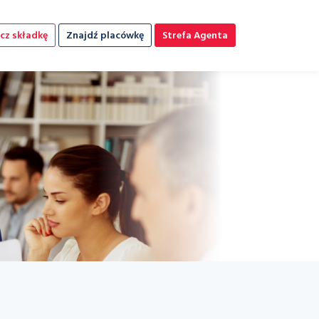
cz składkę
Znajdź placówkę
Strefa Agenta