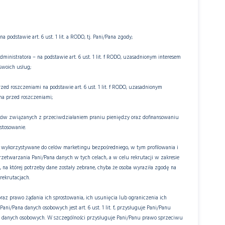
 podstawie art. 6 ust. 1 lit. a RODO, tj. Pani/Pana zgody;
inistratora – na podstawie art. 6 ust. 1 lit. f RODO, uzasadnionym interesem
swoich usług;
ed roszczeniami na podstawie art. 6 ust. 1 lit. f RODO, uzasadnionym
ona przed roszczeniami;
ków związanych z przeciwdziałaniem praniu pieniędzy oraz dofinansowaniu
astosowanie.
 wykorzystywane do celów marketingu bezpośredniego, w tym profilowania i
rzetwarzania Pani/Pana danych w tych celach, a w celu rekrutacji w zakresie
 na której potrzeby dane zostały zebrane, chyba że osoba wyraziła zgodę na
rekrutacjach.
az prawo żądania ich sprostowania, ich usunięcia lub ograniczenia ich
ni/Pana danych osobowych jest art. 6 ust. 1 lit. f, przysługuje Pani/Panu
 danych osobowych. W szczególności przysługuje Pani/Panu prawo sprzeciwu