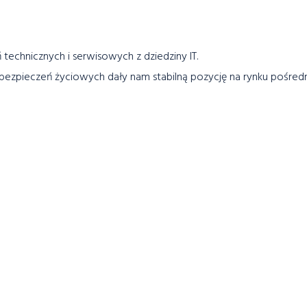
echnicznych i serwisowych z dziedziny IT.
ezpieczeń życiowych dały nam stabilną pozycję na rynku pośred
rując się na ubezpieczeniach życiowych i majątkowych.