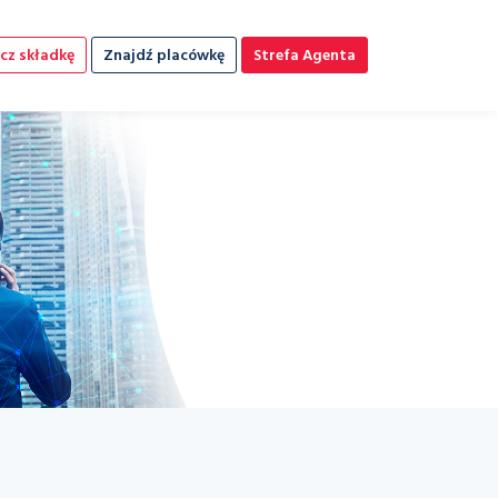
cz składkę
Znajdź placówkę
Strefa Agenta