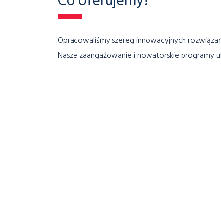
Co oferujemy?
Opracowaliśmy szereg innowacyjnych rozwiązań t
Nasze zaangażowanie i nowatorskie programy ub
wykorzystujemy w dynamicznym rozwoju, koncent
Nasze standardy
Technologia.