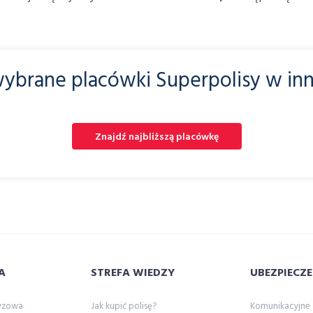
ybrane placówki Superpolisy w in
Znajdź najbliższą placówkę
A
STREFA WIEDZY
UBEZPIECZE
zyzowa
Jak kupić polisę?
Komunikacyjne