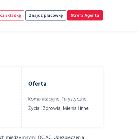
cz składkę
Znajdź placówkę
Strefa Agenta
Oferta
Komunikacyjne, Turystyczne,
Życia i Zdrowia, Mienia i inne
ich między innymi: OC,AC, Ubezpieczenia