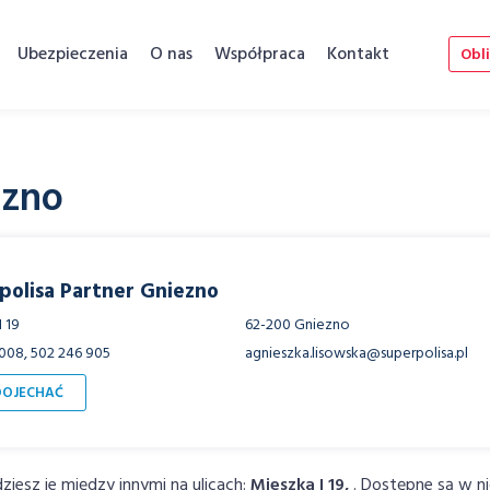
Ubezpieczenia
O nas
Współpraca
Kontakt
Obli
ezno
polisa Partner Gniezno
 19
62-200 Gniezno
008, 502 246 905
agnieszka.lisowska@superpolisa.pl
DOJECHAĆ
ziesz je między innymi na ulicach:
Mieszka I 19,
. Dostępne są w n