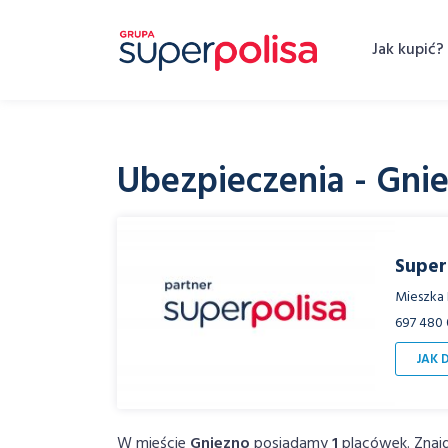
Skip
to
Jak kupić?
content
Ubezpieczenia - Gni
Super
Mieszka I
697 480 
JAK 
W mieście
Gniezno
posiadamy
1
placówek. Znajd