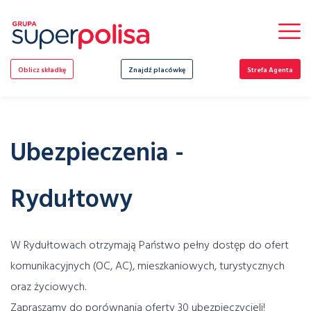
Skip
to
content
Oblicz składkę
Znajdź placówkę
Strefa Agenta
Ubezpieczenia -
Rydułtowy
W Rydułtowach otrzymają Państwo pełny dostęp do ofert
komunikacyjnych (OC, AC), mieszkaniowych, turystycznych
oraz życiowych.
Zapraszamy do porównania oferty 30 ubezpieczycieli!