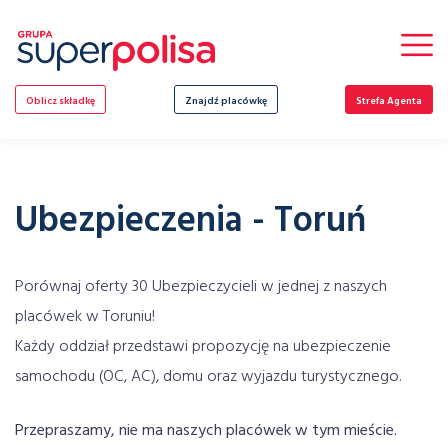
Skip
to
content
Oblicz składkę
Znajdź placówkę
Strefa Agenta
Ubezpieczenia - Toruń
Porównaj oferty 30 Ubezpieczycieli w jednej z naszych
placówek w Toruniu!
Każdy oddział przedstawi propozycję na ubezpieczenie
samochodu (OC, AC), domu oraz wyjazdu turystycznego.
Przepraszamy, nie ma naszych placówek w tym mieście.