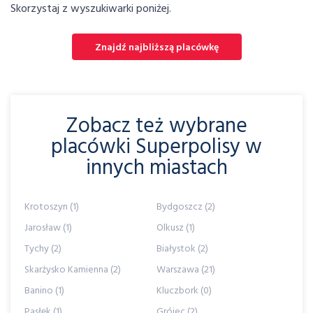
Skorzystaj z wyszukiwarki poniżej.
Znajdź najbliższą placówkę
Zobacz też wybrane
placówki Superpolisy w
innych miastach
Krotoszyn (1)
Bydgoszcz (2)
Jarosław (1)
Olkusz (1)
Tychy (2)
Białystok (2)
Skarżysko Kamienna (2)
Warszawa (21)
Banino (1)
Kluczbork (0)
Pasłęk (1)
Grójec (2)