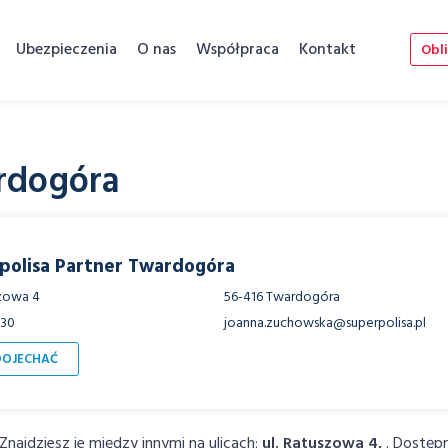
Ubezpieczenia
O nas
Współpraca
Kontakt
Obli
rdogóra
polisa Partner Twardogóra
szowa 4
56-416 Twardogóra
630
joanna.zuchowska@superpolisa.pl
DOJECHAĆ
najdziesz je między innymi na ulicach:
ul. Ratuszowa 4,
. Dostęp