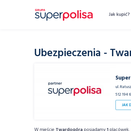
Skip
to
Jak kupić?
content
Ubezpieczenia - Twa
Super
ul. Ratu
512 194 
JAK 
W mieście
Twardogóra
posiadamy
1
placówek. Z