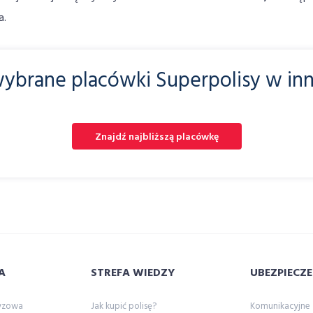
a.
ybrane placówki Superpolisy w in
Znajdź najbliższą placówkę
A
STREFA WIEDZY
UBEZPIECZE
zyzowa
Jak kupić polisę?
Komunikacyjne