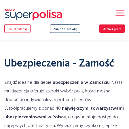
Skip
to
content
Oblicz składkę
Znajdź placówkę
Strefa Agenta
Ubezpieczenia - Zamość
Znajdź idealne dla siebie
ubezpieczenie w Zamościu
. Nasza
multiagencja oferuje szeroki wybór polis, które można
dobrać do indywidualnych potrzeb Klientów.
Współpracujemy z ponad 40
największymi towarzystwami
ubezpieczeniowymi w Polsce
, co gwarantuje dostęp do
najlepszych ofert na rynku. Wyszukujemy szybko najlepsze