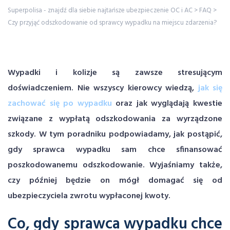
Superpolisa - znajdź dla siebie najtańsze ubezpieczenie OC i AC
>
FAQ
>
Czy przyjąć odszkodowanie od sprawcy wypadku na miejscu zdarzenia?
Wypadki i kolizje są zawsze stresującym
doświadczeniem. Nie wszyscy kierowcy wiedzą,
jak się
zachować się po wypadku
oraz jak wyglądają kwestie
związane z wypłatą odszkodowania za wyrządzone
szkody. W tym poradniku podpowiadamy, jak postąpić,
gdy sprawca wypadku sam chce sfinansować
poszkodowanemu odszkodowanie. Wyjaśniamy także,
czy później będzie on mógł domagać się od
ubezpieczyciela zwrotu wypłaconej kwoty.
Co, gdy sprawca wypadku chce