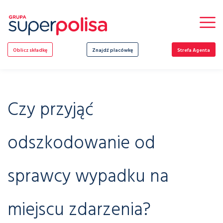
Skip
to
content
Oblicz składkę
Znajdź placówkę
Strefa Agenta
Czy przyjąć
odszkodowanie od
sprawcy wypadku na
miejscu zdarzenia?