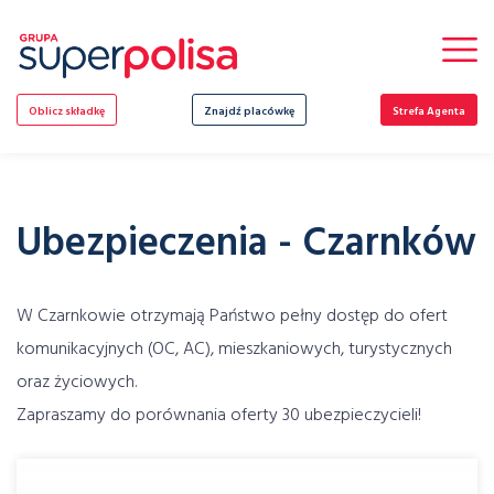
Skip
to
content
Oblicz składkę
Znajdź placówkę
Strefa Agenta
Ubezpieczenia - Czarnków
W Czarnkowie otrzymają Państwo pełny dostęp do ofert
komunikacyjnych (OC, AC), mieszkaniowych, turystycznych
oraz życiowych.
Zapraszamy do porównania oferty 30 ubezpieczycieli!