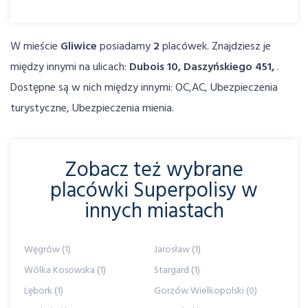
W mieście
Gliwice
posiadamy
2
placówek. Znajdziesz je
między innymi na ulicach:
Dubois 10, Daszyńskiego 451,
.
Dostępne są w nich między innymi: OC,AC, Ubezpieczenia
turystyczne, Ubezpieczenia mienia.
Zobacz też wybrane
placówki Superpolisy w
innych miastach
Węgrów (1)
Jarosław (1)
Wólka Kosowska (1)
Stargard (1)
Lębork (1)
Gorzów Wielkopolski (0)