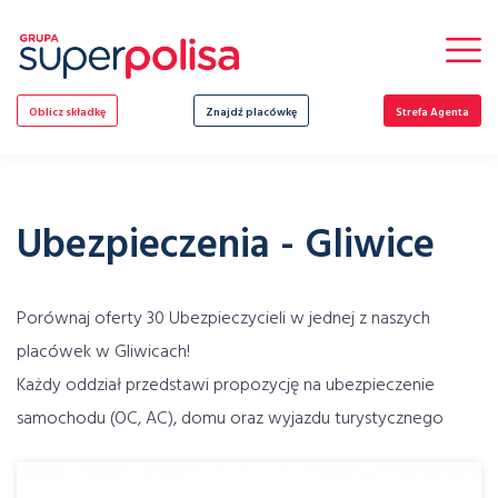
Skip
to
content
Oblicz składkę
Znajdź placówkę
Strefa Agenta
Ubezpieczenia - Gliwice
Porównaj oferty 30 Ubezpieczycieli w jednej z naszych
placówek w Gliwicach!
Każdy oddział przedstawi propozycję na ubezpieczenie
samochodu (OC, AC), domu oraz wyjazdu turystycznego