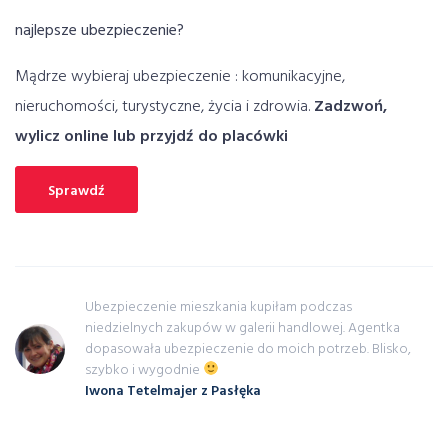
najlepsze ubezpieczenie?
Mądrze wybieraj ubezpieczenie : komunikacyjne,
nieruchomości, turystyczne, życia i zdrowia.
Zadzwoń,
wylicz online lub przyjdź do placówki
Sprawdź
Ubezpieczenie mieszkania kupiłam podczas
niedzielnych zakupów w galerii handlowej. Agentka
dopasowała ubezpieczenie do moich potrzeb. Blisko,
szybko i wygodnie
Iwona Tetelmajer z Pasłęka