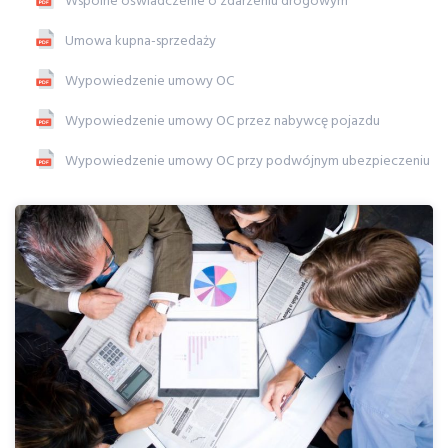
Wspólne oświadczenie o zdarzeniu drogowym
Umowa kupna-sprzedaży
Wypowiedzenie umowy OC
Wypowiedzenie umowy OC przez nabywcę pojazdu
Wypowiedzenie umowy OC przy podwójnym ubezpieczeniu