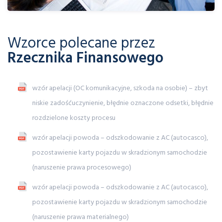
Wzorce polecane przez
Rzecznika Finansowego
wzór apelacji (OC komunikacyjne, szkoda na osobie) – zbyt
niskie zadośćuczynienie, błędnie oznaczone odsetki, błędnie
rozdzielone koszty procesu
wzór apelacji powoda – odszkodowanie z AC (autocasco),
pozostawienie karty pojazdu w skradzionym samochodzie
(naruszenie prawa procesowego)
wzór apelacji powoda – odszkodowanie z AC (autocasco),
pozostawienie karty pojazdu w skradzionym samochodzie
(naruszenie prawa materialnego)