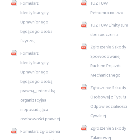
Formularz
TUZ TUW
Identyfikacyjny
Pełnomocnictwo
Uprawnionego
TUZ TUW Limity sum
będącego osoba
ubezpieczenia
fizyczną
Zgłoszenie Szkody
Formularz
Spowodowanej
Identyfikacyjny
Ruchem Pojazdu
Uprawnionego
Mechanicznego
będącego osobą
Zgłoszenie Szkody
prawną_jednostką
Osobowej z Tytułu
organizacyjna
Odpowiedzialności
nieposiadająca
Cywilnej
osobowości prawnej
Zgłoszenie Szkody
Formularz zgłoszenia
Zalaniowej