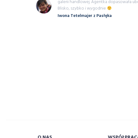
inut
galerii handlowej. Agentka dopasowała ub
Blisko, szybko i wygodnie
Iwona Tetelmajer z Pasłęka
O NAS
WSPÓŁPRAC