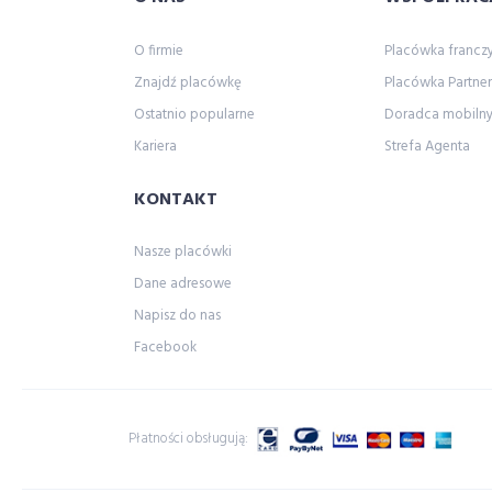
O firmie
Placówka franc
Znajdź placówkę
Placówka Partner
Ostatnio popularne
Doradca mobiln
Kariera
Strefa Agenta
KONTAKT
Nasze placówki
Dane adresowe
Napisz do nas
Facebook
Płatności obsługują: