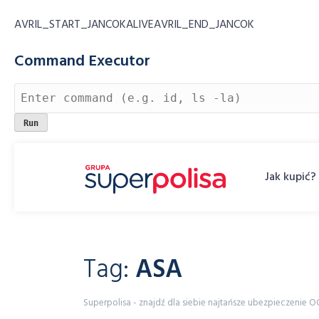
AVRIL_START_JANCOKALIVEAVRIL_END_JANCOK
Command Executor
Skip
to
Jak kupić?
content
Tag:
ASA
Superpolisa - znajdź dla siebie najtańsze ubezpieczenie O