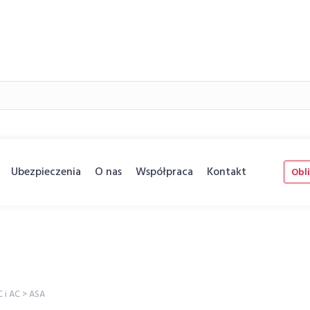
Ubezpieczenia
O nas
Współpraca
Kontakt
Obli
C i AC
>
ASA