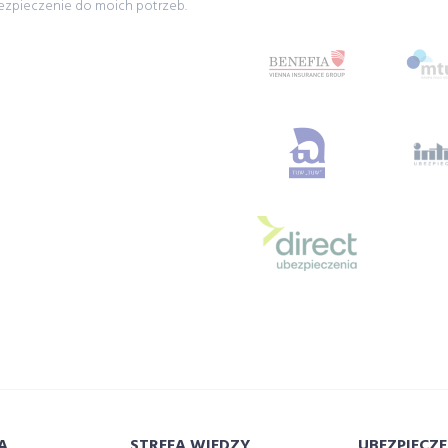
ezpieczenie do moich potrzeb.
Porównałam oferty kilk
proponował poprzedni
Alicja Żuławska z W
A
STREFA WIEDZY
UBEZPIECZE