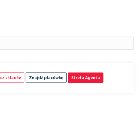
cz składkę
Znajdź placówkę
Strefa Agenta