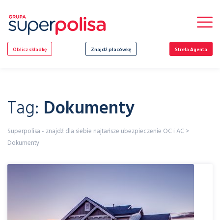
Skip
to
content
Oblicz składkę
Znajdź placówkę
Strefa Agenta
Tag:
Dokumenty
Superpolisa - znajdź dla siebie najtańsze ubezpieczenie OC i AC
>
Dokumenty