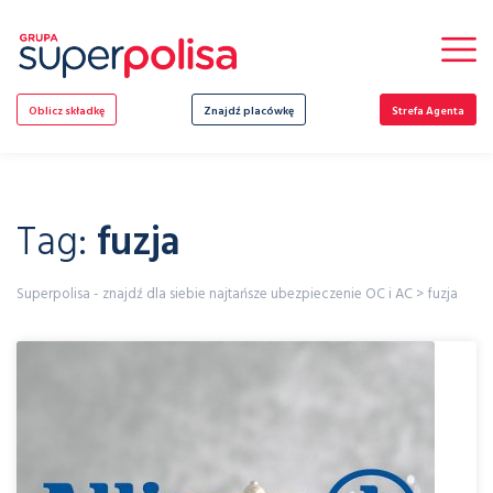
Skip
to
content
Oblicz składkę
Znajdź placówkę
Strefa Agenta
Tag:
fuzja
Superpolisa - znajdź dla siebie najtańsze ubezpieczenie OC i AC
>
fuzja