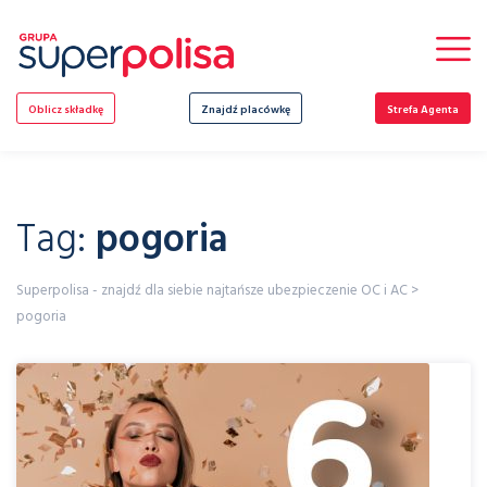
Skip
to
content
Oblicz składkę
Znajdź placówkę
Strefa Agenta
Tag:
pogoria
Superpolisa - znajdź dla siebie najtańsze ubezpieczenie OC i AC
>
pogoria