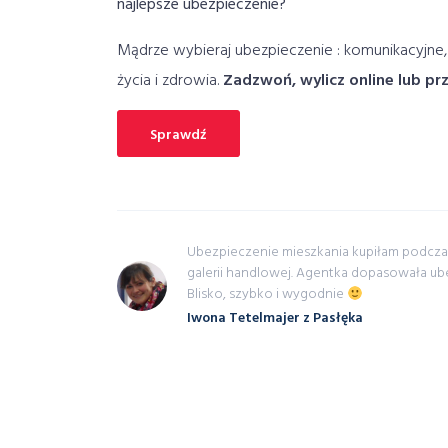
najlepsze ubezpieczenie?
Mądrze wybieraj ubezpieczenie : komunikacyjne,
życia i zdrowia.
Zadzwoń, wylicz online lub pr
Sprawdź
czenia na
Ubezpieczenie mieszkania kupiłam podcza
inut
galerii handlowej. Agentka dopasowała ub
Blisko, szybko i wygodnie
Iwona Tetelmajer z Pasłęka