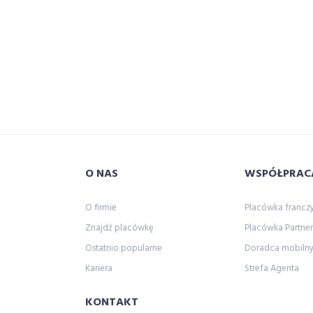
O NAS
WSPÓŁPRAC
O firmie
Placówka franc
Znajdź placówkę
Placówka Partner
Ostatnio popularne
Doradca mobiln
Kariera
Strefa Agenta
KONTAKT