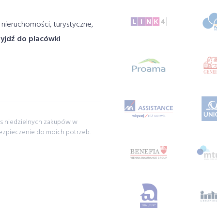
 nieruchomości, turystyczne,
zyjdź do placówki
s niedzielnych zakupów w
Szukając ubezpieczeni
ezpieczenie do moich potrzeb.
Porównałam oferty kilk
proponował poprzedni
Alicja Żuławska z W