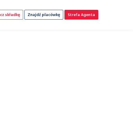
cz składkę
Znajdź placówkę
Strefa Agenta