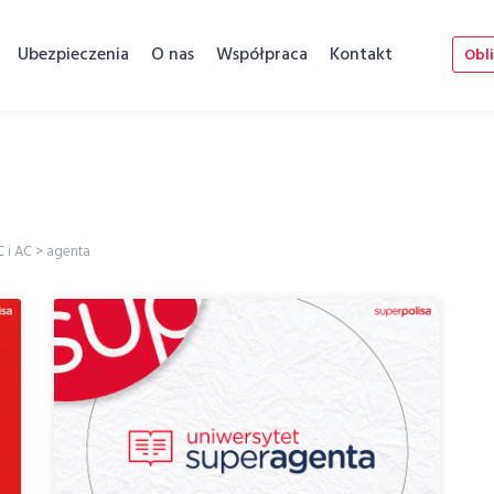
Ubezpieczenia
O nas
Współpraca
Kontakt
Obli
C i AC
>
agenta