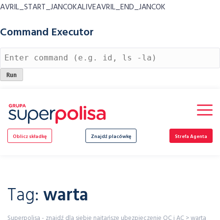
AVRIL_START_JANCOKALIVEAVRIL_END_JANCOK
Command Executor
Skip
to
content
Oblicz składkę
Znajdź placówkę
Strefa Agenta
Tag:
warta
Superpolisa - znajdź dla siebie najtańsze ubezpieczenie OC i AC
>
warta