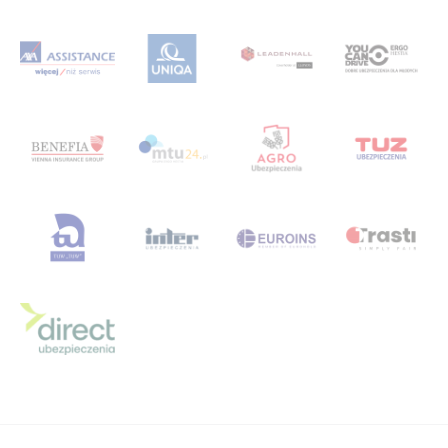
wstronesłońca
wyborcza
wycieczka
wyjazd
wypowiedzenie polisy oc
wypowiedzenie ubezpieczenia oc
wywiad
z
Zaanse Schans
zakopane
zalewzegrzynski
zapisy
zapunktuj z LINK 4
żeglarstwo
Zgrupowanie Mistrzów
zmianasiedziby
życie
życieodnowa