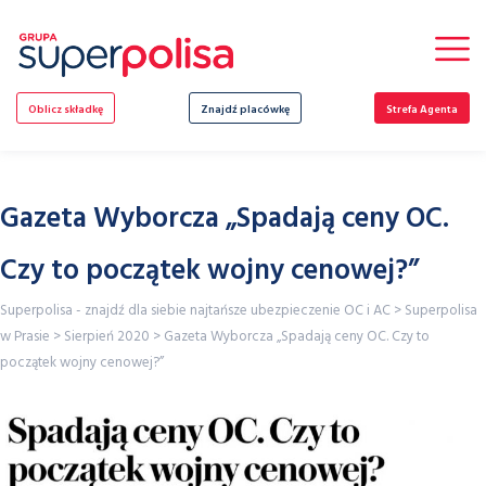
Skip
to
content
Oblicz składkę
Znajdź placówkę
Strefa Agenta
Gazeta Wyborcza „Spadają ceny OC.
Czy to początek wojny cenowej?”
Superpolisa - znajdź dla siebie najtańsze ubezpieczenie OC i AC
>
Superpolisa
w Prasie
>
Sierpień 2020
>
Gazeta Wyborcza „Spadają ceny OC. Czy to
początek wojny cenowej?”