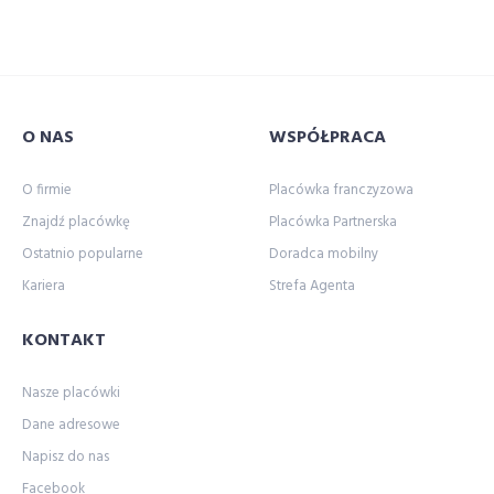
ubezpieczenie dla sportowców
ubezpieczenie dodatkowe
ubezpieczenie domu
ubezpieczenie domu online
Ubezpieczenie domu porównywarka
O NAS
WSPÓŁPRACA
ubezpieczenie komunikacyjne
ubezpieczenie laptopa
Ubezpieczenie Mieszkania
O firmie
Placówka franczyzowa
ubezpieczenie mieszkania cena
Znajdź placówkę
Placówka Partnerska
ubezpieczenie mieszkania online
Ostatnio popularne
Doradca mobilny
ubezpieczenie mieszkania porównywarka
Kariera
Strefa Agenta
Ubezpieczenie motocykla
Ubezpieczenie motoru
KONTAKT
ubezpieczenie na narty
Ubezpieczenie na wakacjach
ubezpieczenie na wypadek klęsk żywiołowych
Nasze placówki
ubezpieczenie na życie
ubezpieczenie narciarskie
Dane adresowe
ubezpieczenie NNW
ubezpieczenie OC
Napisz do nas
Ubezpieczenie OC dla firm
ubezpieczenie piłkarza
Facebook