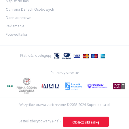
Napisz do nas
w branży
wagas
wakacje
warsawunit
Ochrona Danych Osobowych
warszawa
warta
whateley
wiener
Dane adresowe
włodarczyk
wojna
wrzesień
współpraca
Reklamacje
wstronesłońca
wyborcza
wycieczka
wyjazd
Fotowoltaika
wypowiedzenie polisy oc
wypowiedzenie ubezpieczenia oc
wywiad
z
Płatności obsługują:
Zaanse Schans
zakopane
zalewzegrzynski
zapisy
zapunktuj z LINK 4
żeglarstwo
Partnerzy serwisu:
Zgrupowanie Mistrzów
zmianasiedziby
życie
życieodnowa
Wszystkie prawa zastrzeżone © 2018-2024 Superpolisa.pl
Jesteś zdecydowany (-na)?
Oblicz składkę