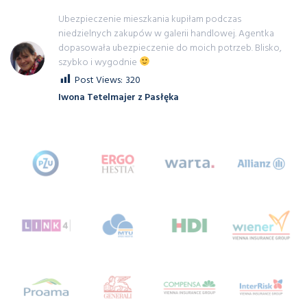
portal
powitaniezafryka
powódź
prasa
Ubezpieczenie mieszkania kupiłam podczas
prasie
premiera
program
projekt
niedzielnych zakupów w galerii handlowej. Agentka
promotions
przejęcie
przygoda
przypis
dopasowała ubezpieczenie do moich potrzeb. Blisko,
szybko i wygodnie
przywitaniezafryką
pvge
PZU
R10
rabat
Post Views:
320
radziejowice
ranking
Regionalni
rejs
Iwona Tetelmajer z Pasłęka
ringpolska
Rolne
Rotterdam
rower
rowerowa
różański
rozwój
RPA
rynek
rynekubezpieczeniowy
ryzyko
rzeczpo
rzeczpospolita
rzeszów
Samochód zastępczy z OC sprawcy
sierpień
silesia
silesiaring
ślusarska
słońca
śniadaniazsuperpolisą
śniadanie
śniadanieregionalne
śniadaniezsuperpolisą
spektakl
spółka
sport
spotkań
spox
sprzedaż
start
strefaagenta
stronę