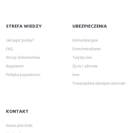
ubezpieczenie samochodu online
ubezpieczenie samochodu porównywarka
Ubezpieczenie skutera
STREFA WIEDZY
UBEZPIECZENIA
ubezpieczenie sprzętu elektronicznego
ubezpieczenie telefonu
Jak kupić polisę?
Komunikacyjne
ubezpieczenie turystyczne porównanie
FAQ
Dom/mieszkanie
ubezpieczenie turystyczne porównywarka
Wzory dokumentów
Turystyczne
Ubezpieczenie za granicą
ubezpieczenie zdrowotne
Regulamin
Życie i zdrowie
ubezpieczenie zdrowotne porównywarka
Polityka prywatności
Inne
Towarzystwa ubezpieczeniowe
ubezpieczenie życiowe
ubezpieczeniową
ubezpieczeniowy
Ubezpieczeniowy Fundusz Gwarancyjny
ubezpieczyciela
ubezpieczyciele
ufg
uniqa
KONTAKT
uniwersytet
uniwersytetsuperagenta
Nasze placówki
uniwersytetu
usa
velo
vienna
VIG
w