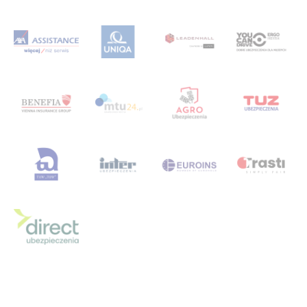
sukces
sukcesy
super
superjazda
superplanynabałkany
superpo
superpolis
superpolisą
superpolisa
superpolisa.pl
Superpolisa.pl Pegaz
superpolisanażycie
superpolisanżycie
superpolisau
superpolisaubezpieczenia
świata
system
szczycie
szkoleń
szkolenia
szkolenie
szkoleniowy
szkolna
szkolne
szkolne ubezpieczenie
szkoła
sztormgrupa
sztuka
szwecja
tabela
teatr
teatr6piętro
technologiczny
termin likwidacji szkody
top3
tor
Towarzystwa
trzecia
turystyczne
TUW
ubezpieczenia
Ubezpieczenia pocztowe
Ubezpieczenie
ubezpieczenie assistance