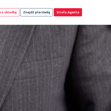
cz składkę
Znajdź placówkę
Strefa Agenta