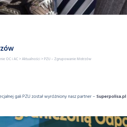
rzów
enie OC i AC
>
Aktualności
>
PZU – Zgrupowanie Mistrzów
jalnej gali PZU został wyróżniony nasz partner –
Superpolisa.pl