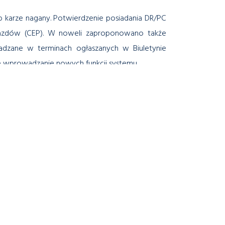
 karze nagany. Potwierdzenie posiadania DR/PC
jazdów (CEP). W noweli zaproponowano także
adzane w terminach ogłaszanych w Biuletynie
we wprowadzanie nowych funkcji systemu.
widencji Kierowców (CEK) z zakresem danych o
 lokalnych ewidencjach i rejestrach przez
 przez wprowadzenie nowych możliwości
 interfejsów wymiany danych).