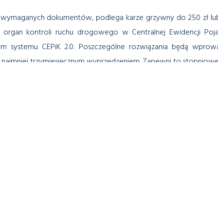
ie wymaganych dokumentów, podlega karze grzywny do 250 zł lub
 organ kontroli ruchu drogowego w Centralnej Ewidencji Po
iem systemu CEPiK 2.0. Poszczególne rozwiązania będą wprow
z co najmniej trzymiesięcznym wyprzedzeniem. Zapewni to stopnio
zić do m.in. ujednolicenie danych gromadzonych w Centralnej E
aniu uprawnień do kierowania. Dotyczy to danych gromadzonych w
w. Celem ma być również zwiększona dostępność danych, m.in.
ierowców do ponownego, nieodpłatnego wykorzystania (za pomocą
przepisy zaczną obowiązywać już 4 czerwca.