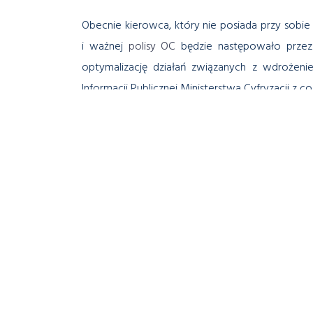
Obecnie kierowca, który nie posiada przy sob
i ważnej
polisy OC
będzie następowało przez
optymalizację działań związanych z wdrożen
Informacji Publicznej Ministerstwa Cyfryzacji 
Wspomniane propozycje z założenia mają prowad
osobach i jednostkach uczestniczących w nabyw
starostów, marszałków województw i wojewodó
pozyskiwania danych z Centralnej Ewidencji K
Projekt zmian w ustawie trafi do Senatu. Nowe 
WT