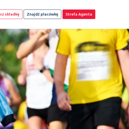
cz składkę
Znajdź placówkę
Strefa Agenta