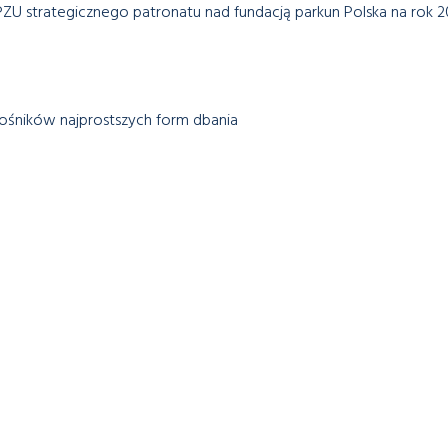
U strategicznego patronatu nad fundacją parkun Polska na rok 2
łośników najprostszych form dbania
arczone wysokim ryzykiem również liczyć mogą na zainteresowanie
ieczności wykupienia dodatkowego ubezpieczenia przez osoby up
thaer
. Jak zaznacza, posiadanie jedynie standardowego ubezpiec
 kłopoty
owych. Jeśli wybierając się na narty planujemy szusować po wyz
atrzyć się w ubezpieczenie turystyczne uwzględniające odpowied
zonymi trasami lub wykonywanie narciarskich akrobacji oznacza ko