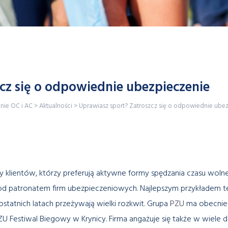
cz się o odpowiednie ubezpieczenie
enie OC i AC
>
Aktualności
>
Uprawiasz sport? Zatroszcz się o odpowiednie ube
y klientów, którzy preferują aktywne formy spędzania czasu wol
d patronatem firm ubezpieczeniowych. Najlepszym przykładem te
statnich latach przeżywają wielki rozkwit. Grupa
PZU
ma obecnie 
U Festiwal Biegowy w Krynicy. Firma angażuje się także w wiel