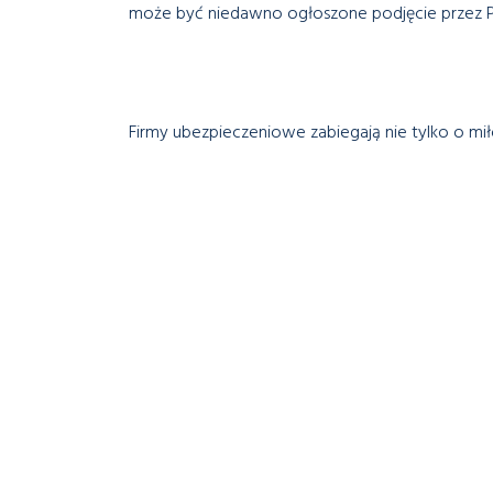
może być niedawno ogłoszone podjęcie przez PZ
Firmy ubezpieczeniowe zabiegają nie tylko o mi
o kondycję. Uprawiający sporty ekstremalne, ob
skonstruowane zostały specjalne polisy. O kon
wypadku przypomina Anna Materny, ekspert
Go
Oznacza to, że w razie wypadku mogą wystąpić
z wypłatą świadczeń.
Zobrazować to można na przykładzie sportów zim
przyjemności i niezawodowo, to wystarczy zaop
amatorskie uprawianie sportu. Jazda poza wyznac