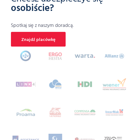
osobiście?
ubezpieczenie mieszkania porównywarka
Ubezpieczenie motocykla
Spotkaj się z naszym doradcą.
Ubezpieczenie motoru
ubezpieczenie na narty
Ubezpieczenie na wakacjach
Znajdź placówkę
ubezpieczenie na wypadek klęsk żywiołowych
ubezpieczenie na życie
ubezpieczenie narciarskie
ubezpieczenie NNW
ubezpieczenie OC
Ubezpieczenie OC dla firm
ubezpieczenie piłkarza
ubezpieczenie samochodu online
ubezpieczenie samochodu porównywarka
Ubezpieczenie skutera
ubezpieczenie sprzętu elektronicznego
ubezpieczenie telefonu
ubezpieczenie turystyczne porównanie