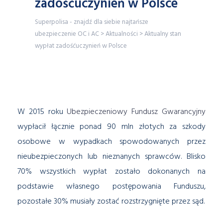
zadośćuczynień w Polsce
Superpolisa - znajdź dla siebie najtańsze
ubezpieczenie OC i AC
>
Aktualności
>
Aktualny stan
wypłat zadośćuczynień w Polsce
W 2015 roku
Ubezpieczeniowy Fundusz Gwarancyjny
wypłacił łącznie ponad 90 mln złotych za szkody
osobowe w wypadkach spowodowanych przez
nieubezpieczonych lub nieznanych sprawców. Blisko
70% wszystkich wypłat zostało dokonanych na
podstawie własnego postępowania Funduszu,
pozostałe 30% musiały zostać rozstrzygnięte przez sąd.