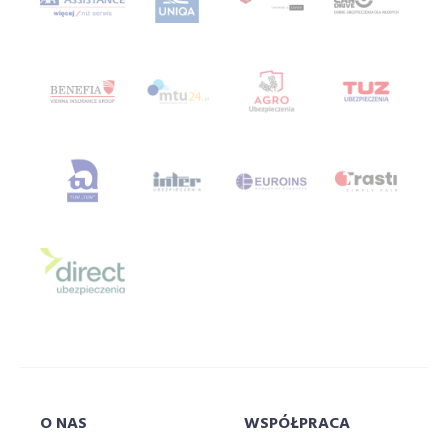
ubezpieczenie turystyczne porównywarka
Ubezpieczenie za granicą
ubezpieczenie zdrowotne
ubezpieczenie zdrowotne porównywarka
ubezpieczenie życiowe
ubezpieczeniową
ubezpieczeniowy
Ubezpieczeniowy Fundusz Gwarancyjny
ubezpieczyciela
ubezpieczyciele
ufg
uniqa
uniwersytet
uniwersytetsuperagenta
uniwersytetu
usa
velo
vienna
VIG
w
w branży
wagas
wakacje
warsawunit
warszawa
warta
whateley
wiener
włodarczyk
wojna
wrzesień
współpraca
O NAS
WSPÓŁPRACA
wstronesłońca
wyborcza
wycieczka