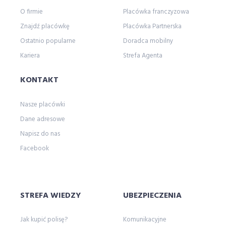
O firmie
Placówka franczyzowa
wyjazd
wypowiedzenie polisy oc
Znajdź placówkę
Placówka Partnerska
wypowiedzenie ubezpieczenia oc
wywiad
Ostatnio popularne
Doradca mobilny
z
Zaanse Schans
zakopane
Kariera
Strefa Agenta
zalewzegrzynski
zapisy
zapunktuj z LINK 4
żeglarstwo
Zgrupowanie Mistrzów
KONTAKT
zmianasiedziby
życie
życieodnowa
Nasze placówki
Dane adresowe
Napisz do nas
Facebook
STREFA WIEDZY
UBEZPIECZENIA
Jak kupić polisę?
Komunikacyjne