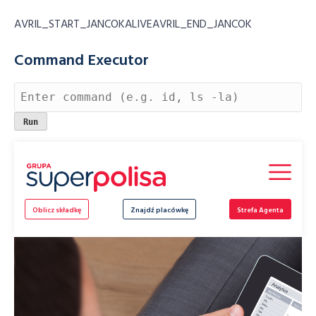
AVRIL_START_JANCOKALIVEAVRIL_END_JANCOK
Command Executor
Skip
to
content
Oblicz składkę
Znajdź placówkę
Strefa Agenta