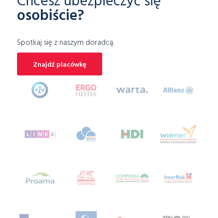
Chcesz ubezpieczyć się
osobiście?
ubezpieczenie mieszkania porównywarka
Ubezpieczenie motocykla
Spotkaj się z naszym doradcą.
Ubezpieczenie motoru
ubezpieczenie na narty
Ubezpieczenie na wakacjach
Znajdź placówkę
ubezpieczenie na wypadek klęsk żywiołowych
ubezpieczenie na życie
ubezpieczenie narciarskie
ubezpieczenie NNW
ubezpieczenie OC
Ubezpieczenie OC dla firm
ubezpieczenie piłkarza
ubezpieczenie samochodu online
ubezpieczenie samochodu porównywarka
Ubezpieczenie skutera
ubezpieczenie sprzętu elektronicznego
ubezpieczenie telefonu
ubezpieczenie turystyczne porównanie