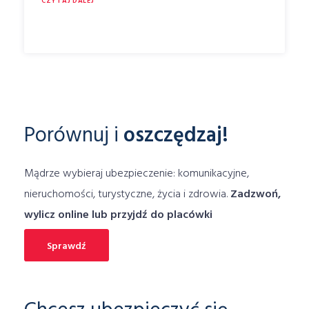
CZYTAJ DALEJ
technologiczny
termin likwidacji szkody
top3
tor
Towarzystwa
trzecia
turystyczne
TUW
ubezpieczenia
Ubezpieczenia pocztowe
Ubezpieczenie
ubezpieczenie assistance
ubezpieczenie dla sportowców
Porównuj i
oszczędzaj!
ubezpieczenie dodatkowe
ubezpieczenie domu
Mądrze wybieraj ubezpieczenie: komunikacyjne,
ubezpieczenie domu online
nieruchomości, turystyczne, życia i zdrowia.
Zadzwoń,
Ubezpieczenie domu porównywarka
wylicz online lub przyjdź do placówki
ubezpieczenie komunikacyjne
ubezpieczenie laptopa
Sprawdź
Ubezpieczenie Mieszkania
ubezpieczenie mieszkania cena
ubezpieczenie mieszkania online