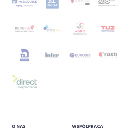
ubezpieczenie turystyczne porównywarka
Ubezpieczenie za granicą
ubezpieczenie zdrowotne
ubezpieczenie zdrowotne porównywarka
ubezpieczenie życiowe
ubezpieczeniową
ubezpieczeniowy
Ubezpieczeniowy Fundusz Gwarancyjny
ubezpieczyciela
ubezpieczyciele
ufg
uniqa
uniwersytet
uniwersytetsuperagenta
uniwersytetu
usa
velo
vienna
VIG
w
w branży
wagas
wakacje
warsawunit
warszawa
warta
whateley
wiener
włodarczyk
wojna
wrzesień
współpraca
O NAS
WSPÓŁPRACA