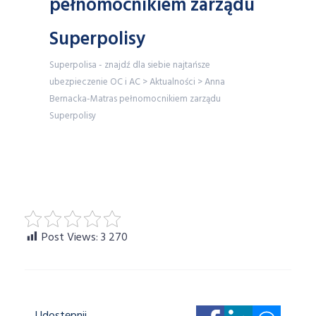
pełnomocnikiem zarządu
Superpolisy
Superpolisa - znajdź dla siebie najtańsze
ubezpieczenie OC i AC
>
Aktualności
>
Anna
Bernacka-Matras pełnomocnikiem zarządu
Superpolisy
Post Views:
3 270
Udostępnij