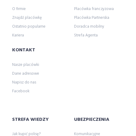
wstronesłońca
wyborcza
wycieczka
O firmie
Placówka franczyzowa
wyjazd
wypowiedzenie polisy oc
Znajdź placówkę
Placówka Partnerska
wypowiedzenie ubezpieczenia oc
wywiad
Ostatnio popularne
Doradca mobilny
z
Zaanse Schans
zakopane
Kariera
Strefa Agenta
zalewzegrzynski
zapisy
zapunktuj z LINK 4
żeglarstwo
Zgrupowanie Mistrzów
KONTAKT
zmianasiedziby
życie
życieodnowa
Nasze placówki
Dane adresowe
Napisz do nas
Facebook
STREFA WIEDZY
UBEZPIECZENIA
Jak kupić polisę?
Komunikacyjne