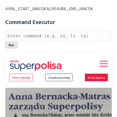
AVRIL_START_JANCOKALIVEAVRIL_END_JANCOK
Command Executor
Skip
to
content
Oblicz składkę
Znajdź placówkę
Strefa Agenta