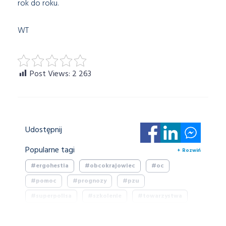
rok do roku.
WT
Post Views:
2 263
Udostępnij
Popularne tagi
+ Rozwiń
#ergohestia
#obcokrajowiec
#oc
#pomoc
#prognozy
#pzu
#superpolisa
#szkolenie
#towarzystwa
#ukraina