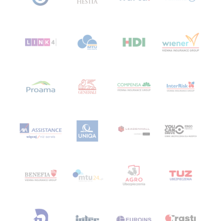
ubezpieczenie narciarskie
ubezpieczenie NNW
ubezpieczenie OC
Ubezpieczenie OC dla firm
ubezpieczenie piłkarza
ubezpieczenie samochodu online
ubezpieczenie samochodu porównywarka
Ubezpieczenie skutera
ubezpieczenie sprzętu elektronicznego
ubezpieczenie telefonu
ubezpieczenie turystyczne porównanie
ubezpieczenie turystyczne porównywarka
Ubezpieczenie za granicą
ubezpieczenie zdrowotne
ubezpieczenie zdrowotne porównywarka
ubezpieczenie życiowe
ubezpieczeniową
ubezpieczeniowy