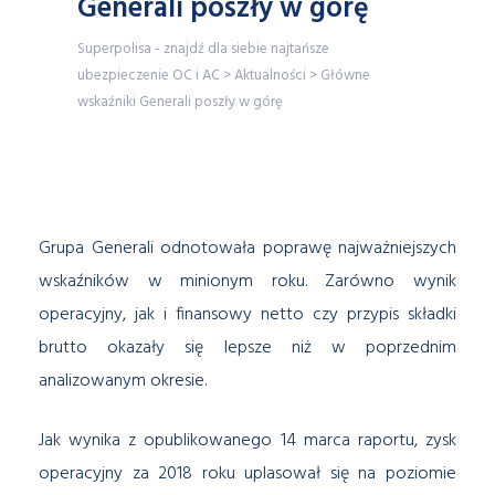
Generali poszły w górę
Superpolisa - znajdź dla siebie najtańsze
ubezpieczenie OC i AC
>
Aktualności
>
Główne
wskaźniki Generali poszły w górę
Grupa Generali odnotowała poprawę najważniejszych
wskaźników w minionym roku. Zarówno wynik
operacyjny, jak i finansowy netto czy przypis składki
brutto okazały się lepsze niż w poprzednim
analizowanym okresie.
Jak wynika z opublikowanego 14 marca raportu, zysk
operacyjny za 2018 roku uplasował się na poziomie