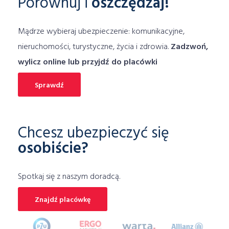
Porównuj i
oszczędzaj!
ubezpieczenie dodatkowe
ubezpieczenie domu
Mądrze wybieraj ubezpieczenie: komunikacyjne,
ubezpieczenie domu online
nieruchomości, turystyczne, życia i zdrowia.
Zadzwoń,
Ubezpieczenie domu porównywarka
wylicz online lub przyjdź do placówki
ubezpieczenie komunikacyjne
ubezpieczenie laptopa
Sprawdź
Ubezpieczenie Mieszkania
ubezpieczenie mieszkania cena
Chcesz ubezpieczyć się
ubezpieczenie mieszkania online
osobiście?
ubezpieczenie mieszkania porównywarka
Ubezpieczenie motocykla
Spotkaj się z naszym doradcą.
Ubezpieczenie motoru
ubezpieczenie na narty
Ubezpieczenie na wakacjach
Znajdź placówkę
ubezpieczenie na wypadek klęsk żywiołowych
ubezpieczenie na życie