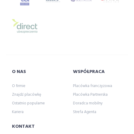
Ubezpieczeniowy Fundusz Gwarancyjny
ubezpieczyciela
ubezpieczyciele
ufg
uniqa
uniwersytet
uniwersytetsuperagenta
uniwersytetu
usa
velo
vienna
VIG
w
w branży
wagas
wakacje
warsawunit
warszawa
warta
whateley
wiener
włodarczyk
wojna
wrzesień
współpraca
O NAS
WSPÓŁPRACA
wstronesłońca
wyborcza
wycieczka
O firmie
Placówka franczyzowa
wyjazd
wypowiedzenie polisy oc
Znajdź placówkę
Placówka Partnerska
wypowiedzenie ubezpieczenia oc
wywiad
Ostatnio popularne
Doradca mobilny
z
Zaanse Schans
zakopane
Kariera
Strefa Agenta
zalewzegrzynski
zapisy
zapunktuj z LINK 4
żeglarstwo
Zgrupowanie Mistrzów
KONTAKT
zmianasiedziby
życie
życieodnowa