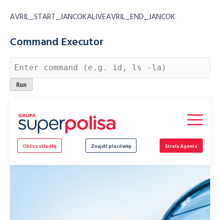
AVRIL_START_JANCOKALIVEAVRIL_END_JANCOK
Command Executor
Skip
to
content
Oblicz składkę
Znajdź placówkę
Strefa Agenta