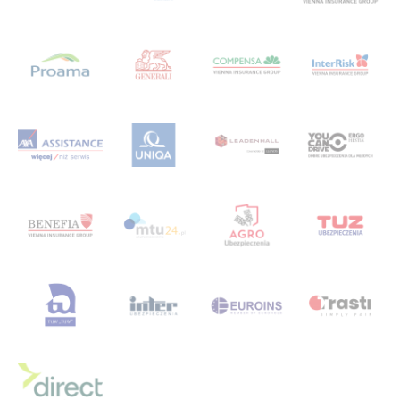
uniwersytetu
usa
velo
vienna
VIG
w
w branży
wagas
wakacje
warsawunit
warszawa
warta
whateley
wiener
włodarczyk
wojna
wrzesień
współpraca
wstronesłońca
wyborcza
wycieczka
wyjazd
wypowiedzenie polisy oc
wypowiedzenie ubezpieczenia oc
wywiad
z
Zaanse Schans
zakopane
zalewzegrzynski
zapisy
zapunktuj z LINK 4
żeglarstwo
Zgrupowanie Mistrzów
zmianasiedziby
życie
życieodnowa