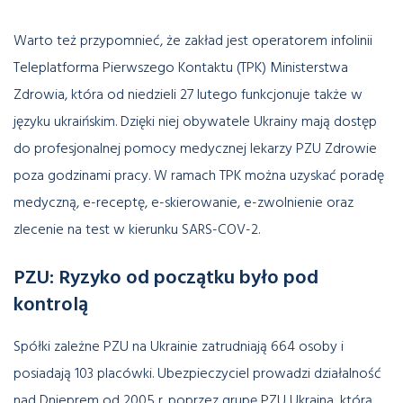
Warto też przypomnieć, że zakład jest operatorem infolinii
Teleplatforma Pierwszego Kontaktu (TPK) Ministerstwa
Zdrowia, która od niedzieli 27 lutego funkcjonuje także w
języku ukraińskim. Dzięki niej obywatele Ukrainy mają dostęp
do profesjonalnej pomocy medycznej lekarzy PZU Zdrowie
poza godzinami pracy. W ramach TPK można uzyskać poradę
medyczną, e-receptę, e-skierowanie, e-zwolnienie oraz
zlecenie na test w kierunku SARS-COV-2.
PZU: Ryzyko od początku było pod
kontrolą
Spółki zależne PZU na Ukrainie zatrudniają 664 osoby i
posiadają 103 placówki. Ubezpieczyciel prowadzi działalność
nad Dnieprem od 2005 r. poprzez grupę PZU Ukraina, którą