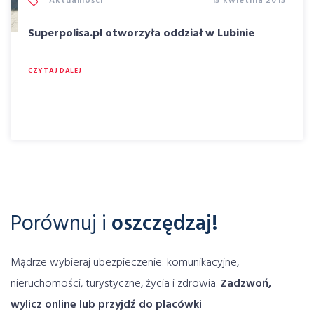
Aktualności
15 kwietnia 2015
ubezpieczenie dla sportowców
Superpolisa.pl otworzyła oddział w Lubinie
ubezpieczenie dodatkowe
ubezpieczenie domu
ubezpieczenie domu online
CZYTAJ DALEJ
Ubezpieczenie domu porównywarka
ubezpieczenie komunikacyjne
ubezpieczenie laptopa
Ubezpieczenie Mieszkania
ubezpieczenie mieszkania cena
ubezpieczenie mieszkania online
ubezpieczenie mieszkania porównywarka
Ubezpieczenie motocykla
Ubezpieczenie motoru
Porównuj i
oszczędzaj!
ubezpieczenie na narty
Ubezpieczenie na wakacjach
ubezpieczenie na wypadek klęsk żywiołowych
Mądrze wybieraj ubezpieczenie: komunikacyjne,
ubezpieczenie na życie
ubezpieczenie narciarskie
nieruchomości, turystyczne, życia i zdrowia.
Zadzwoń,
ubezpieczenie NNW
ubezpieczenie OC
wylicz online lub przyjdź do placówki
Ubezpieczenie OC dla firm
ubezpieczenie piłkarza