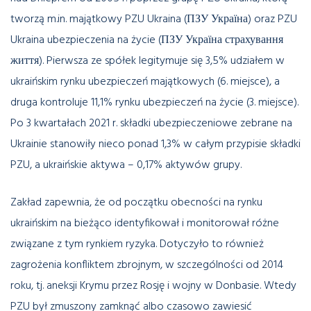
tworzą m.in. majątkowy PZU Ukraina (ПЗУ Україна) oraz PZU
Ukraina ubezpieczenia na życie (ПЗУ Україна страхування
життя). Pierwsza ze spółek legitymuje się 3,5% udziałem w
ukraińskim rynku ubezpieczeń majątkowych (6. miejsce), a
druga kontroluje 11,1% rynku ubezpieczeń na życie (3. miejsce).
Po 3 kwartałach 2021 r. składki ubezpieczeniowe zebrane na
Ukrainie stanowiły nieco ponad 1,3% w całym przypisie składki
PZU, a ukraińskie aktywa – 0,17% aktywów grupy.
Zakład zapewnia, że od początku obecności na rynku
ukraińskim na bieżąco identyfikował i monitorował różne
związane z tym rynkiem ryzyka. Dotyczyło to również
zagrożenia konfliktem zbrojnym, w szczególności od 2014
roku, tj. aneksji Krymu przez Rosję i wojny w Donbasie. Wtedy
PZU był zmuszony zamknąć albo czasowo zawiesić