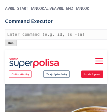
AVRIL_START_JANCOKALIVEAVRIL_END_JANCOK
Command Executor
Skip
to
content
Oblicz składkę
Znajdź placówkę
Strefa Agenta