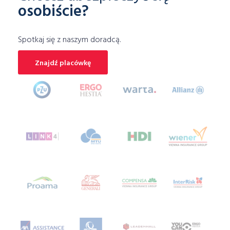
osobiście?
ubezpieczenie mieszkania porównywarka
Ubezpieczenie motocykla
Spotkaj się z naszym doradcą.
Ubezpieczenie motoru
ubezpieczenie na narty
Ubezpieczenie na wakacjach
Znajdź placówkę
ubezpieczenie na wypadek klęsk żywiołowych
ubezpieczenie na życie
ubezpieczenie narciarskie
ubezpieczenie NNW
ubezpieczenie OC
Ubezpieczenie OC dla firm
ubezpieczenie piłkarza
ubezpieczenie samochodu online
ubezpieczenie samochodu porównywarka
Ubezpieczenie skutera
ubezpieczenie sprzętu elektronicznego
ubezpieczenie telefonu
ubezpieczenie turystyczne porównanie