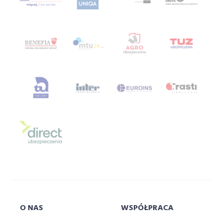
ubezpieczenie turystyczne porównywarka
Ubezpieczenie za granicą
ubezpieczenie zdrowotne
ubezpieczenie zdrowotne porównywarka
ubezpieczenie życiowe
ubezpieczeniową
ubezpieczeniowy
Ubezpieczeniowy Fundusz Gwarancyjny
ubezpieczyciela
ubezpieczyciele
ufg
uniqa
uniwersytet
uniwersytetsuperagenta
uniwersytetu
usa
velo
vienna
VIG
w
w branży
wagas
wakacje
warsawunit
warszawa
warta
whateley
wiener
włodarczyk
wojna
wrzesień
współpraca
O NAS
WSPÓŁPRACA
wstronesłońca
wyborcza
wycieczka