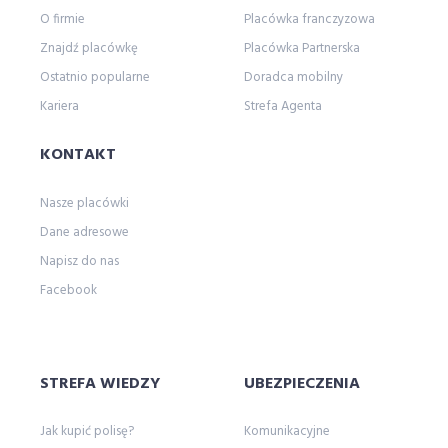
O firmie
Placówka franczyzowa
wyjazd
wypowiedzenie polisy oc
Znajdź placówkę
Placówka Partnerska
wypowiedzenie ubezpieczenia oc
wywiad
Ostatnio popularne
Doradca mobilny
z
Zaanse Schans
zakopane
Kariera
Strefa Agenta
zalewzegrzynski
zapisy
zapunktuj z LINK 4
żeglarstwo
Zgrupowanie Mistrzów
KONTAKT
zmianasiedziby
życie
życieodnowa
Nasze placówki
Dane adresowe
Napisz do nas
Facebook
STREFA WIEDZY
UBEZPIECZENIA
Jak kupić polisę?
Komunikacyjne