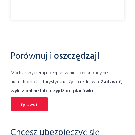
technologiczny
termin likwidacji szkody
top3
tor
Towarzystwa
trzecia
turystyczne
TUW
ubezpieczenia
Ubezpieczenia pocztowe
Ubezpieczenie
ubezpieczenie assistance
ubezpieczenie dla sportowców
Porównuj i
oszczędzaj!
ubezpieczenie dodatkowe
ubezpieczenie domu
Mądrze wybieraj ubezpieczenie: komunikacyjne,
ubezpieczenie domu online
nieruchomości, turystyczne, życia i zdrowia.
Zadzwoń,
Ubezpieczenie domu porównywarka
wylicz online lub przyjdź do placówki
ubezpieczenie komunikacyjne
ubezpieczenie laptopa
Sprawdź
Ubezpieczenie Mieszkania
ubezpieczenie mieszkania cena
Chcesz ubezpieczyć się
ubezpieczenie mieszkania online