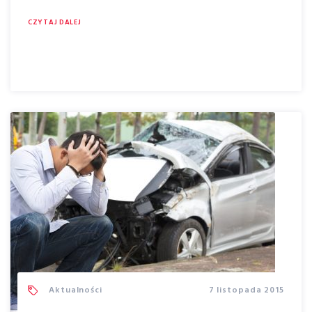
cena ubezpieczenia telefonu
cena za brak OC
CZYTAJ DALEJ
cenowa
centrumszkoleniowesuperpolisy
cep
CEP BAZA
cieślak
como
compensa
cyber ubezpieczenia
cyber ubezpieczenie
cyberzagrożenia
cykl
czarnogóra
czerwiec
dąbrowagórnicza
demand
diamenty
Dla Kierowców
dna
dodatkowa polisa
Dokumenty
Dom
doratex
dubai
dubaj
dwór
dyrektora
Dyrektorzy
DziałanośćGospodarcza
dzieci
dziennikubezpieczeniowy
e-learningowa
edupolisa
edycja
epidemia
ergo
Ergo Hestia
ergohestia
fakty
finał
forbes
fotowoltaika
fuzja
gala
gazeta
Aktualności
7 listopada 2015
gazetaubezpieczeniowa
generali
granice