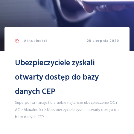
Aktualności
28 sierpnia 2020
Ubezpieczyciele zyskali
otwarty dostęp do bazy
danych CEP
Superpolisa - znajdź dla siebie najtańsze ubezpieczenie OC i
AC
>
Aktualności
>
Ubezpieczyciele zyskali otwarty dostęp do
bazy danych CEP