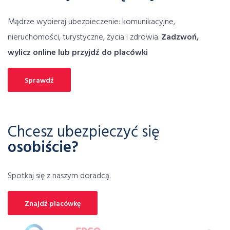
ubezpieczenie na wypadek klęsk żywiołowych
Mądrze wybieraj ubezpieczenie: komunikacyjne,
ubezpieczenie na życie
ubezpieczenie narciarskie
nieruchomości, turystyczne, życia i zdrowia.
Zadzwoń,
ubezpieczenie NNW
ubezpieczenie OC
wylicz online lub przyjdź do placówki
Ubezpieczenie OC dla firm
ubezpieczenie piłkarza
ubezpieczenie samochodu online
Sprawdź
ubezpieczenie samochodu porównywarka
Ubezpieczenie skutera
ubezpieczenie sprzętu elektronicznego
Chcesz ubezpieczyć się
ubezpieczenie telefonu
osobiście?
ubezpieczenie turystyczne porównanie
ubezpieczenie turystyczne porównywarka
Spotkaj się z naszym doradcą.
Ubezpieczenie za granicą
ubezpieczenie zdrowotne
ubezpieczenie zdrowotne porównywarka
Znajdź placówkę
ubezpieczenie życiowe
ubezpieczeniową
ubezpieczeniowy