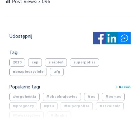
Post Views:
3 096
Udostępnij
Tagi
2020
cep
sierpień
superpolisa
ubezpieczyciele
ufg
Popularne tagi
+ Rozwiń
#ergohestia
#obcokrajowiec
#oc
#pomoc
#prognozy
#pzu
#superpolisa
#szkolenie
#towarzystwa
#ukraina
#ukraina #pomoc #towarzystwa #pzu #ergohestia
#warta