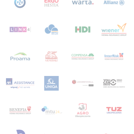
Ubezpieczeniowy Fundusz Gwarancyjny
ubezpieczyciela
ubezpieczyciele
ufg
uniqa
uniwersytet
uniwersytetsuperagenta
uniwersytetu
usa
velo
vienna
VIG
w
w branży
wagas
wakacje
warsawunit
warszawa
warta
whateley
wiener
włodarczyk
wojna
wrzesień
współpraca
wstronesłońca
wyborcza
wycieczka
wyjazd
wypowiedzenie polisy oc
wypowiedzenie ubezpieczenia oc
wywiad
z
Zaanse Schans
zakopane
zalewzegrzynski
zapisy
zapunktuj z LINK 4
żeglarstwo
Zgrupowanie Mistrzów
zmianasiedziby
życie
życieodnowa