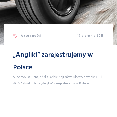
Aktualności
19 sierpnia 2015
„Angliki” zarejestrujemy w
Polsce
Superpolisa - znajdź dla siebie najtańsze ubezpieczenie OC i
AC
>
Aktualności
>
„Angliki” zarejestrujemy w Polsce