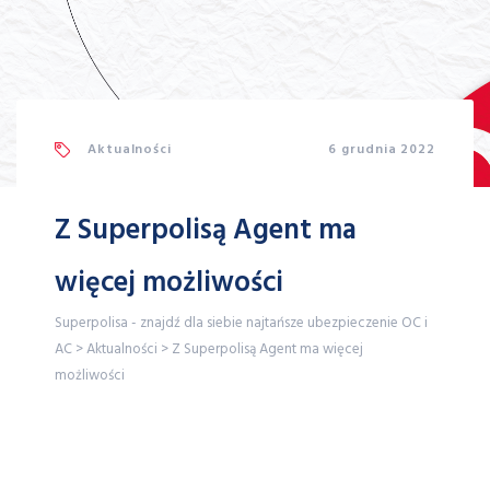
Aktualności
6 grudnia 2022
Z Superpolisą Agent ma
więcej możliwości
Superpolisa - znajdź dla siebie najtańsze ubezpieczenie OC i
AC
>
Aktualności
>
Z Superpolisą Agent ma więcej
możliwości