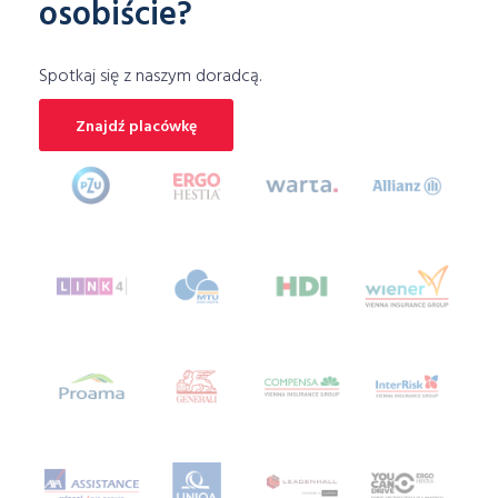
osobiście?
ubezpieczenie mieszkania porównywarka
Ubezpieczenie motocykla
Spotkaj się z naszym doradcą.
Ubezpieczenie motoru
ubezpieczenie na narty
Ubezpieczenie na wakacjach
Znajdź placówkę
ubezpieczenie na wypadek klęsk żywiołowych
ubezpieczenie na życie
ubezpieczenie narciarskie
ubezpieczenie NNW
ubezpieczenie OC
Ubezpieczenie OC dla firm
ubezpieczenie piłkarza
ubezpieczenie samochodu online
ubezpieczenie samochodu porównywarka
Ubezpieczenie skutera
ubezpieczenie sprzętu elektronicznego
ubezpieczenie telefonu
ubezpieczenie turystyczne porównanie