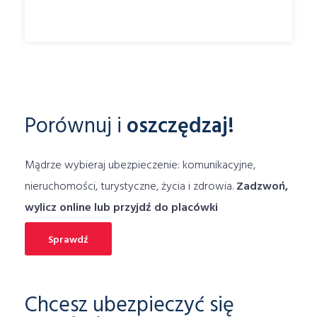
technologiczny
termin likwidacji szkody
top3
tor
Towarzystwa
trzecia
turystyczne
TUW
ubezpieczenia
Ubezpieczenia pocztowe
Ubezpieczenie
ubezpieczenie assistance
ubezpieczenie dla sportowców
Porównuj i
oszczędzaj!
ubezpieczenie dodatkowe
ubezpieczenie domu
Mądrze wybieraj ubezpieczenie: komunikacyjne,
ubezpieczenie domu online
nieruchomości, turystyczne, życia i zdrowia.
Zadzwoń,
Ubezpieczenie domu porównywarka
wylicz online lub przyjdź do placówki
ubezpieczenie komunikacyjne
ubezpieczenie laptopa
Sprawdź
Ubezpieczenie Mieszkania
ubezpieczenie mieszkania cena
Chcesz ubezpieczyć się
ubezpieczenie mieszkania online