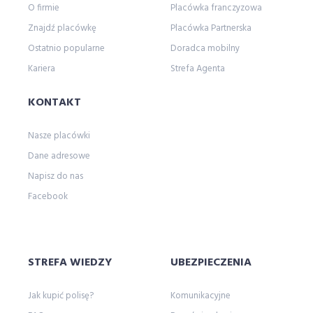
O firmie
Placówka franczyzowa
wyjazd
wypowiedzenie polisy oc
Znajdź placówkę
Placówka Partnerska
wypowiedzenie ubezpieczenia oc
wywiad
Ostatnio popularne
Doradca mobilny
z
Zaanse Schans
zakopane
Kariera
Strefa Agenta
zalewzegrzynski
zapisy
zapunktuj z LINK 4
żeglarstwo
Zgrupowanie Mistrzów
KONTAKT
zmianasiedziby
życie
życieodnowa
Nasze placówki
Dane adresowe
Napisz do nas
Facebook
STREFA WIEDZY
UBEZPIECZENIA
Jak kupić polisę?
Komunikacyjne