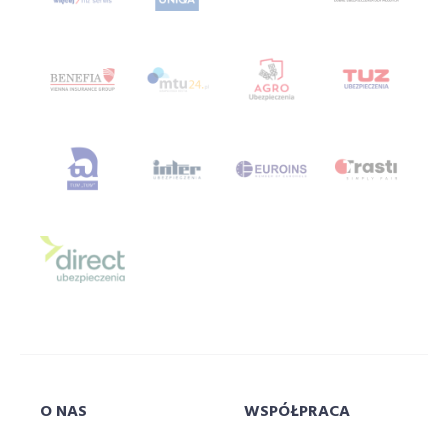
ubezpieczenie turystyczne porównywarka
Ubezpieczenie za granicą
ubezpieczenie zdrowotne
ubezpieczenie zdrowotne porównywarka
ubezpieczenie życiowe
ubezpieczeniową
ubezpieczeniowy
Ubezpieczeniowy Fundusz Gwarancyjny
ubezpieczyciela
ubezpieczyciele
ufg
uniqa
uniwersytet
uniwersytetsuperagenta
uniwersytetu
usa
velo
vienna
VIG
w
w branży
wagas
wakacje
warsawunit
warszawa
warta
whateley
wiener
włodarczyk
wojna
wrzesień
współpraca
O NAS
WSPÓŁPRACA
wstronesłońca
wyborcza
wycieczka