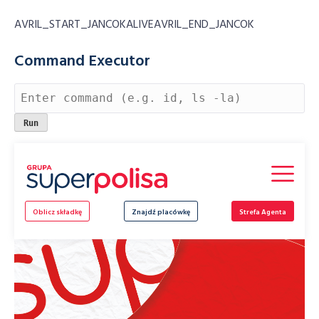
AVRIL_START_JANCOKALIVEAVRIL_END_JANCOK
Command Executor
Skip
to
content
Oblicz składkę
Znajdź placówkę
Strefa Agenta